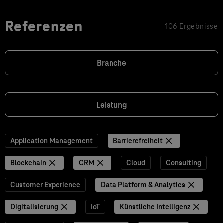
Referenzen
106 Ergebnisse
Branche
Leistung
Application Management
Barrierefreiheit
Blockchain
CRM
Cloud
Consulting
Customer Experience
Data Platform & Analytics
Digitalisierung
IoT
Künstliche Intelligenz