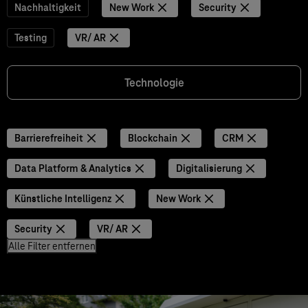
Nachhaltigkeit
New Work
Security
Testing
VR/ AR
Technologie
Barrierefreiheit
Blockchain
CRM
Data Platform & Analytics
Digitalisierung
Künstliche Intelligenz
New Work
Security
VR/ AR
Alle Filter entfernen