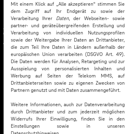
Mit einem Klick auf „Alle akzeptieren“ stimmen Sie
dem Zugriff auf Ihr Endgerät zu sowie der
Verarbeitung Ihrer
Daten
, der Webseiten- sowie
partner- und geräteübergreifenden Erstellung und
Zahlreiche Unternehmen
Verarbeitung von individuellen Nutzungsprofilen
sowie der Weitergabe Ihrer Daten an Drittanbieter,
vertrauen auf unsere
die zum Teil Ihre Daten in Ländern außerhalb der
europäischen Union verarbeiten (DSGVO Art. 49).
Expertise. Hier eine Auswahl:
Die Daten werden für Analysen, Retargeting und zur
Ausspielung von personalisierten Inhalten und
Werbung auf Seiten der Telekom MMS, auf
Drittanbieterseiten sowie zu eigenen Zwecken von
Partnern genutzt und mit Daten zusammengeführt.
Weitere Informationen, auch zur Datenverarbeitung
durch Drittanbieter und zum jederzeit möglichen
Widerrufs Ihrer Einwilligung, finden Sie in den
Einstellungen sowie in unseren
Datenschutzhinweisen.