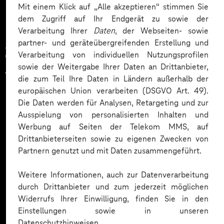
Mit einem Klick auf „Alle akzeptieren“ stimmen Sie
dem Zugriff auf Ihr Endgerät zu sowie der
Verarbeitung Ihrer
Daten
, der Webseiten- sowie
partner- und geräteübergreifenden Erstellung und
Zahlreiche Unternehmen
Verarbeitung von individuellen Nutzungsprofilen
sowie der Weitergabe Ihrer Daten an Drittanbieter,
vertrauen auf unsere
die zum Teil Ihre Daten in Ländern außerhalb der
europäischen Union verarbeiten (DSGVO Art. 49).
Expertise. Hier eine Auswahl:
Die Daten werden für Analysen, Retargeting und zur
Ausspielung von personalisierten Inhalten und
Werbung auf Seiten der Telekom MMS, auf
Drittanbieterseiten sowie zu eigenen Zwecken von
Partnern genutzt und mit Daten zusammengeführt.
Weitere Informationen, auch zur Datenverarbeitung
durch Drittanbieter und zum jederzeit möglichen
Widerrufs Ihrer Einwilligung, finden Sie in den
Einstellungen sowie in unseren
Datenschutzhinweisen.