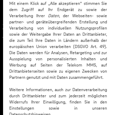
Mit einem Klick auf „Alle akzeptieren“ stimmen Sie
dem Zugriff auf Ihr Endgerät zu sowie der
Verarbeitung Ihrer
Daten
, der Webseiten- sowie
partner- und geräteübergreifenden Erstellung und
Zahlreiche Unternehmen
Verarbeitung von individuellen Nutzungsprofilen
sowie der Weitergabe Ihrer Daten an Drittanbieter,
vertrauen auf unsere
die zum Teil Ihre Daten in Ländern außerhalb der
europäischen Union verarbeiten (DSGVO Art. 49).
Expertise. Hier eine Auswahl:
Die Daten werden für Analysen, Retargeting und zur
Ausspielung von personalisierten Inhalten und
Werbung auf Seiten der Telekom MMS, auf
Drittanbieterseiten sowie zu eigenen Zwecken von
Partnern genutzt und mit Daten zusammengeführt.
Weitere Informationen, auch zur Datenverarbeitung
durch Drittanbieter und zum jederzeit möglichen
Widerrufs Ihrer Einwilligung, finden Sie in den
Einstellungen sowie in unseren
Datenschutzhinweisen.