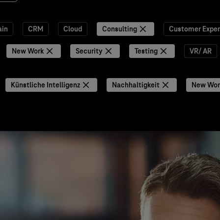
ain
CRM
Cloud
Consulting
Customer Exper
New Work
Security
Testing
VR/ AR
Künstliche Intelligenz
Nachhaltigkeit
New Wor