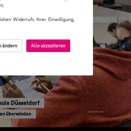
waltung
t.
chen Widerrufs Ihrer Einwilligung,
n ändern
Alle akzeptieren
hule Düsseldorf
ren überwinden