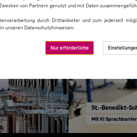
KI für moderne Ver
n Zwecken von Partnern genutzt und mit Daten zusammengeführ
enverarbeitung durch Drittanbieter und zum jederzeit mögli
e in unseren Datenschutzhinweisen.
Nur erforderliche
Einstellunge
St.-Benedikt-Sc
Mit KI Sprachbarrie