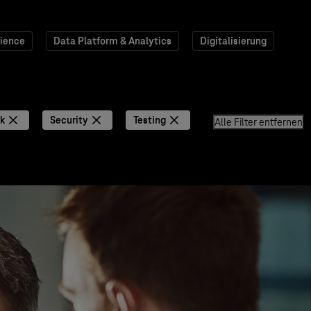
ience
Data Platform & Analytics
Digitalisierung
k
Security
Testing
Alle Filter entfernen