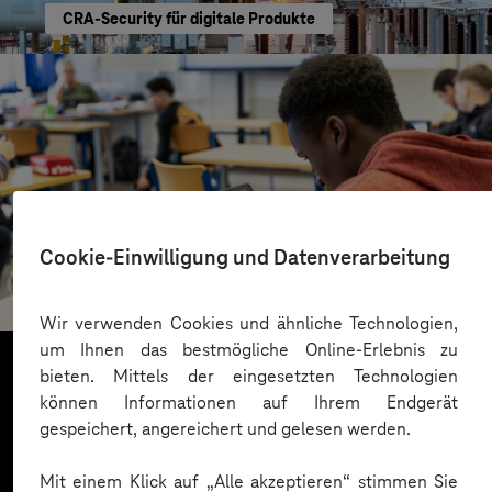
CRA-Security für digitale Produkte
St.-Benedikt-Schule Düsseldorf
Cookie-Einwilligung und Datenverarbeitung
Mit KI Sprachbarrieren überwinden
Wir verwenden Cookies und ähnliche Technologien,
um Ihnen das bestmögliche Online-Erlebnis zu
bieten. Mittels der eingesetzten Technologien
können Informationen auf Ihrem Endgerät
Mehr laden
gespeichert, angereichert und gelesen werden.
Mit einem Klick auf „Alle akzeptieren“ stimmen Sie