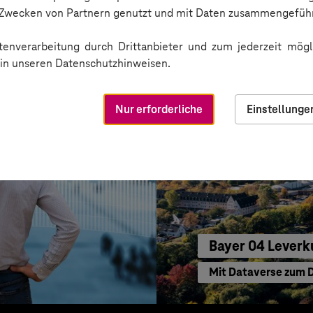
e-Begleitung
Business GPT für ein
n Zwecken von Partnern genutzt und mit Daten zusammengeführ
enverarbeitung durch Drittanbieter und zum jederzeit mögli
e in unseren Datenschutzhinweisen.
Nur erforderliche
Einstellunge
Bayer 04 Leverk
Mit Dataverse zum