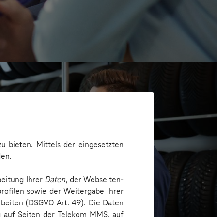
u bieten. Mittels der eingesetzten
den.
beitung Ihrer
Daten
, der Webseiten-
rofilen sowie der Weitergabe Ihrer
arbeiten (DSGVO Art. 49). Die Daten
H
ng auf Seiten der Telekom MMS, auf