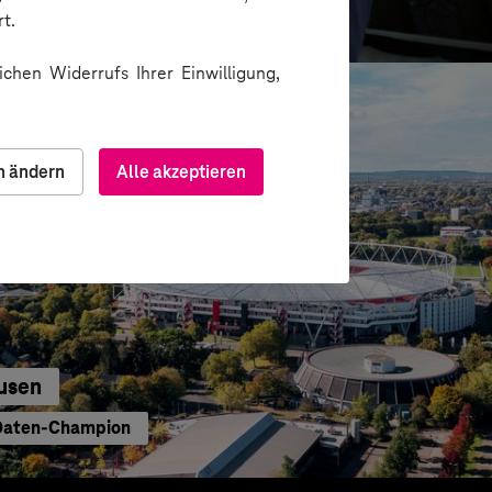
e sichere und effiziente KI-Nutzung
t.
chen Widerrufs Ihrer Einwilligung,
n ändern
Alle akzeptieren
usen
 Daten-Champion