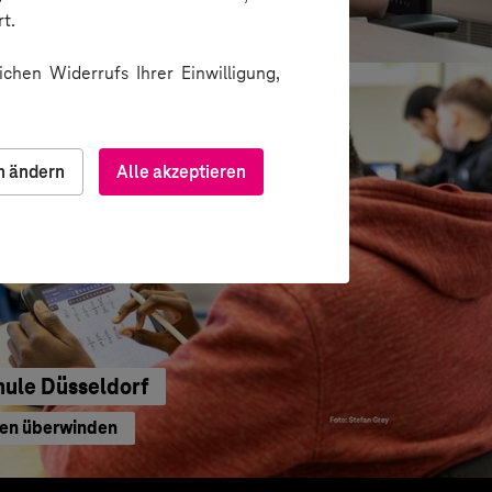
waltung
t.
chen Widerrufs Ihrer Einwilligung,
n ändern
Alle akzeptieren
hule Düsseldorf
ren überwinden