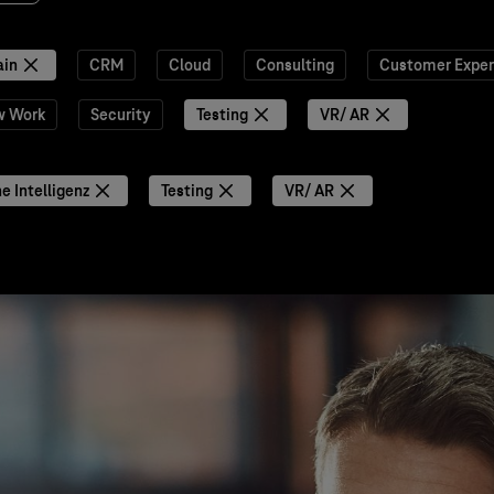
ain
CRM
Cloud
Consulting
Customer Exper
w Work
Security
Testing
VR/ AR
e Intelligenz
Testing
VR/ AR