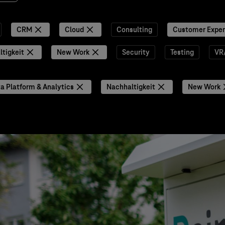
CRM
Cloud
Consulting
Customer Exper
tigkeit
New Work
Security
Testing
VR
a Platform & Analytics
Nachhaltigkeit
New Work