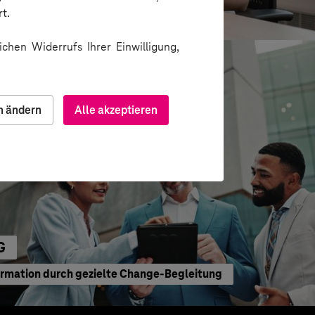
waltung
t.
chen Widerrufs Ihrer Einwilligung,
n ändern
Alle akzeptieren
G
ormation durch gezielte Change-Begleitung