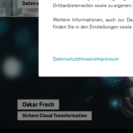
Daten schneller nutzen
Drittanbieterseiten sowie zu eigene
Weitere Informationen, auch zur Dat
finden Sie in den Einstellungen sowi
Datenschutzhinweis
Impressum
Oskar Frech
Sichere Cloud Transformation