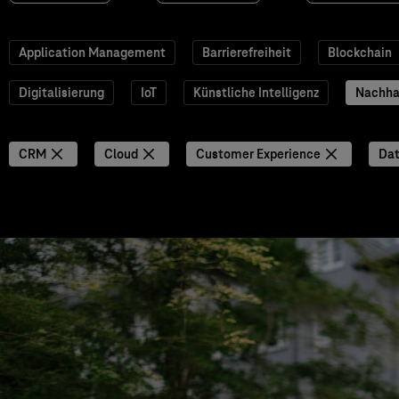
Application Management
Barrierefreiheit
Blockchain
Digitalisierung
IoT
Künstliche Intelligenz
Nachhal
CRM
Cloud
Customer Experience
Dat