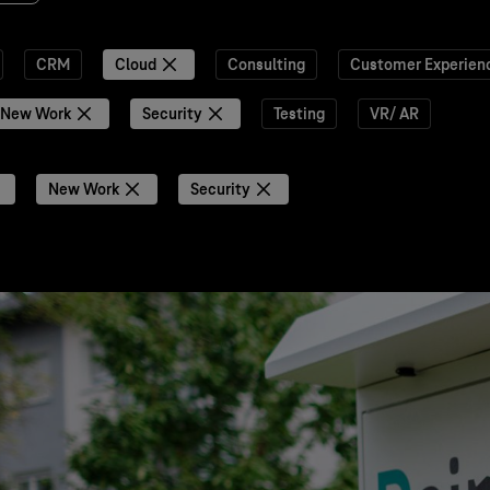
CRM
Cloud
Consulting
Customer Experien
New Work
Security
Testing
VR/ AR
New Work
Security