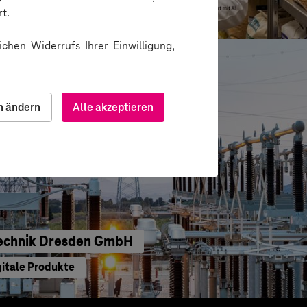
u gedacht
t.
chen Widerrufs Ihrer Einwilligung,
n ändern
Alle akzeptieren
echnik Dresden GmbH
gitale Produkte