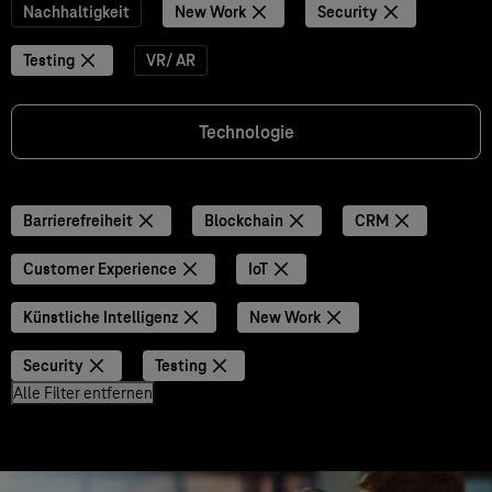
Nachhaltigkeit
New Work
Security
Testing
VR/ AR
Technologie
Barrierefreiheit
Blockchain
CRM
Customer Experience
IoT
Künstliche Intelligenz
New Work
Security
Testing
Alle Filter entfernen