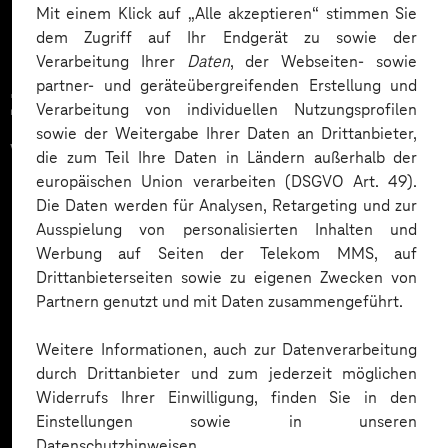
Mit einem Klick auf „Alle akzeptieren“ stimmen Sie
dem Zugriff auf Ihr Endgerät zu sowie der
Verarbeitung Ihrer
Daten
, der Webseiten- sowie
partner- und geräteübergreifenden Erstellung und
Zahlreiche Unternehmen
Verarbeitung von individuellen Nutzungsprofilen
sowie der Weitergabe Ihrer Daten an Drittanbieter,
vertrauen auf unsere
die zum Teil Ihre Daten in Ländern außerhalb der
europäischen Union verarbeiten (DSGVO Art. 49).
Expertise. Hier eine Auswahl:
Die Daten werden für Analysen, Retargeting und zur
Ausspielung von personalisierten Inhalten und
Werbung auf Seiten der Telekom MMS, auf
Drittanbieterseiten sowie zu eigenen Zwecken von
Partnern genutzt und mit Daten zusammengeführt.
Weitere Informationen, auch zur Datenverarbeitung
durch Drittanbieter und zum jederzeit möglichen
Widerrufs Ihrer Einwilligung, finden Sie in den
Einstellungen sowie in unseren
Datenschutzhinweisen.