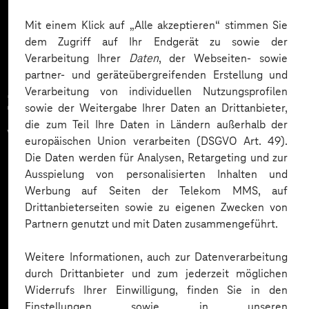
Mehr laden
Mit einem Klick auf „Alle akzeptieren“ stimmen Sie
dem Zugriff auf Ihr Endgerät zu sowie der
Verarbeitung Ihrer
Daten
, der Webseiten- sowie
partner- und geräteübergreifenden Erstellung und
Verarbeitung von individuellen Nutzungsprofilen
Zahlreiche Unternehmen
sowie der Weitergabe Ihrer Daten an Drittanbieter,
die zum Teil Ihre Daten in Ländern außerhalb der
vertrauen auf unsere
europäischen Union verarbeiten (DSGVO Art. 49).
Die Daten werden für Analysen, Retargeting und zur
Expertise. Hier eine Auswahl:
Ausspielung von personalisierten Inhalten und
Werbung auf Seiten der Telekom MMS, auf
Drittanbieterseiten sowie zu eigenen Zwecken von
Partnern genutzt und mit Daten zusammengeführt.
Weitere Informationen, auch zur Datenverarbeitung
durch Drittanbieter und zum jederzeit möglichen
Widerrufs Ihrer Einwilligung, finden Sie in den
Einstellungen sowie in unseren