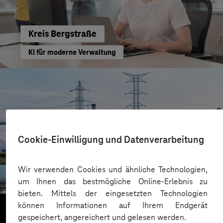
Kreis Bergstraße
KI für moderne Verwaltung
Cookie-Einwilligung und Datenverarbeitung
HIGHVOLT Prüftechnik Dresden GmbH
Wir verwenden Cookies und ähnliche Technologien,
CRA-Security für digitale Produkte
um Ihnen das bestmögliche Online-Erlebnis zu
bieten. Mittels der eingesetzten Technologien
können Informationen auf Ihrem Endgerät
gespeichert, angereichert und gelesen werden.