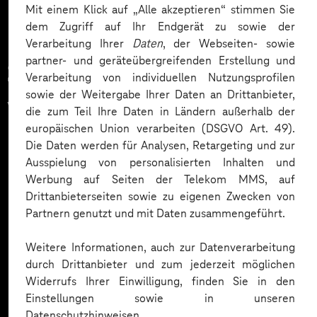
Mit einem Klick auf „Alle akzeptieren“ stimmen Sie
dem Zugriff auf Ihr Endgerät zu sowie der
Verarbeitung Ihrer
Daten
, der Webseiten- sowie
partner- und geräteübergreifenden Erstellung und
Zahlreiche Unternehmen
Verarbeitung von individuellen Nutzungsprofilen
sowie der Weitergabe Ihrer Daten an Drittanbieter,
vertrauen auf unsere
die zum Teil Ihre Daten in Ländern außerhalb der
europäischen Union verarbeiten (DSGVO Art. 49).
Expertise. Hier eine Auswahl:
Die Daten werden für Analysen, Retargeting und zur
Ausspielung von personalisierten Inhalten und
Werbung auf Seiten der Telekom MMS, auf
Drittanbieterseiten sowie zu eigenen Zwecken von
Partnern genutzt und mit Daten zusammengeführt.
Weitere Informationen, auch zur Datenverarbeitung
durch Drittanbieter und zum jederzeit möglichen
Widerrufs Ihrer Einwilligung, finden Sie in den
Einstellungen sowie in unseren
Datenschutzhinweisen.