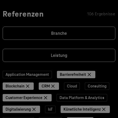
Referenzen
106 Ergebnisse
Branche
Leistung
Application Management
Barrierefreiheit
Blockchain
CRM
Cloud
Consulting
Customer Experience
Data Platform & Analytics
Digitalisierung
IoT
Künstliche Intelligenz