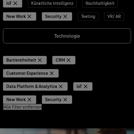
IoT
Künstliche Intelligenz
Nachhaltigkeit
New Work
Security
Testing
VR/ AR
Technologie
Barrierefreiheit
CRM
Customer Experience
Data Platform & Analytics
IoT
New Work
Security
Alle Filter entfernen