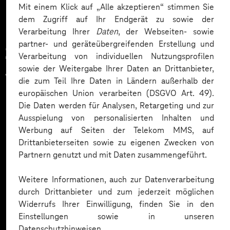
Mit einem Klick auf „Alle akzeptieren“ stimmen Sie
dem Zugriff auf Ihr Endgerät zu sowie der
Verarbeitung Ihrer
Daten
, der Webseiten- sowie
partner- und geräteübergreifenden Erstellung und
Zahlreiche Unternehmen
Verarbeitung von individuellen Nutzungsprofilen
sowie der Weitergabe Ihrer Daten an Drittanbieter,
vertrauen auf unsere
die zum Teil Ihre Daten in Ländern außerhalb der
europäischen Union verarbeiten (DSGVO Art. 49).
Expertise. Hier eine Auswahl:
Die Daten werden für Analysen, Retargeting und zur
Ausspielung von personalisierten Inhalten und
Werbung auf Seiten der Telekom MMS, auf
Drittanbieterseiten sowie zu eigenen Zwecken von
Partnern genutzt und mit Daten zusammengeführt.
Weitere Informationen, auch zur Datenverarbeitung
durch Drittanbieter und zum jederzeit möglichen
Widerrufs Ihrer Einwilligung, finden Sie in den
Einstellungen sowie in unseren
Datenschutzhinweisen.