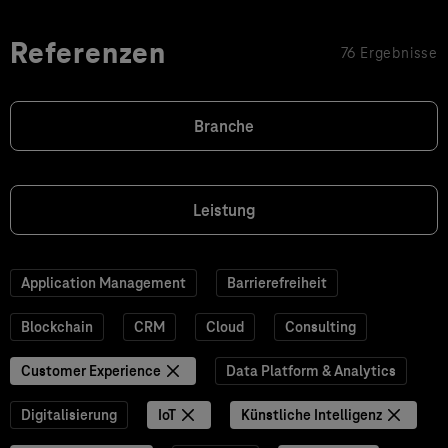
Referenzen
76 Ergebnisse
Branche
Leistung
Application Management
Barrierefreiheit
Blockchain
CRM
Cloud
Consulting
Customer Experience
Data Platform & Analytics
Digitalisierung
IoT
Künstliche Intelligenz