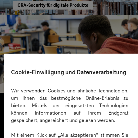
CRA-Security für digitale Produkte
St.-Benedikt-Schule Düsseldorf
Cookie-Einwilligung und Datenverarbeitung
Mit KI Sprachbarrieren überwinden
Wir verwenden Cookies und ähnliche Technologien,
um Ihnen das bestmögliche Online-Erlebnis zu
bieten. Mittels der eingesetzten Technologien
können Informationen auf Ihrem Endgerät
Mehr laden
gespeichert, angereichert und gelesen werden.
Mit einem Klick auf „Alle akzeptieren“ stimmen Sie