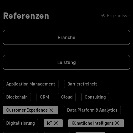
Referenzen
69 Ergebnisse
Branche
Leistung
Application Management
Barrierefreiheit
Blockchain
CRM
Cloud
Consulting
Customer Experience
Data Platform & Analytics
Digitalisierung
IoT
Künstliche Intelligenz