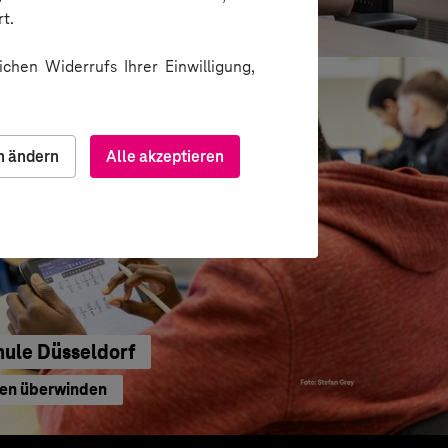
waltung
t.
chen Widerrufs Ihrer Einwilligung,
n ändern
Alle akzeptieren
hule Düsseldorf
ren überwinden