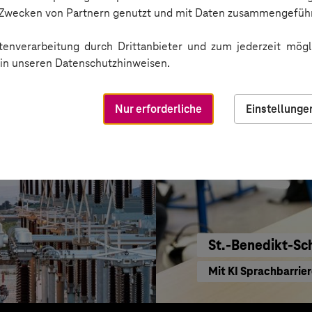
KI für moderne Ver
n Zwecken von Partnern genutzt und mit Daten zusammengeführ
enverarbeitung durch Drittanbieter und zum jederzeit mögli
e in unseren Datenschutzhinweisen.
Nur erforderliche
Einstellunge
St.-Benedikt-Sc
Mit KI Sprachbarrie