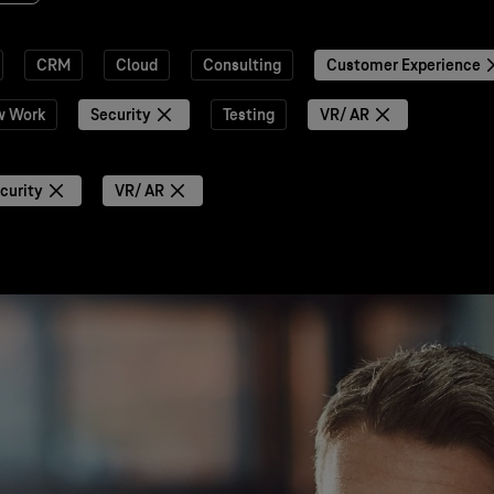
CRM
Cloud
Consulting
Customer Experience
w Work
Security
Testing
VR/ AR
curity
VR/ AR