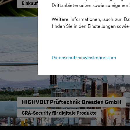
Einkaufen mit KI neu gedacht
Drittanbieterseiten sowie zu eigene
Weitere Informationen, auch zur Dat
finden Sie in den Einstellungen sowi
Datenschutzhinweis
Impressum
HIGHVOLT Prüftechnik Dresden GmbH
CRA-Security für digitale Produkte