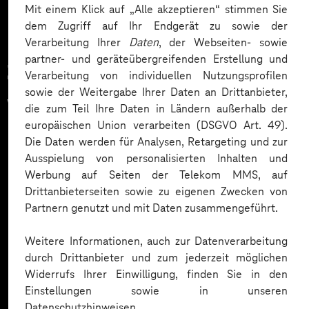
Mit einem Klick auf „Alle akzeptieren“ stimmen Sie
dem Zugriff auf Ihr Endgerät zu sowie der
Verarbeitung Ihrer
Daten
, der Webseiten- sowie
partner- und geräteübergreifenden Erstellung und
Zahlreiche Unternehmen
Verarbeitung von individuellen Nutzungsprofilen
sowie der Weitergabe Ihrer Daten an Drittanbieter,
vertrauen auf unsere
die zum Teil Ihre Daten in Ländern außerhalb der
europäischen Union verarbeiten (DSGVO Art. 49).
Expertise. Hier eine Auswahl:
Die Daten werden für Analysen, Retargeting und zur
Ausspielung von personalisierten Inhalten und
Werbung auf Seiten der Telekom MMS, auf
Drittanbieterseiten sowie zu eigenen Zwecken von
Partnern genutzt und mit Daten zusammengeführt.
Weitere Informationen, auch zur Datenverarbeitung
durch Drittanbieter und zum jederzeit möglichen
Widerrufs Ihrer Einwilligung, finden Sie in den
Einstellungen sowie in unseren
Datenschutzhinweisen.