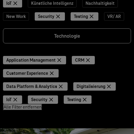
IoT
Künstliche Intelligenz
Nachhaltigkeit
New Work
Security
Testing
VR/ AR
Technologie
Application Management
CRM
Customer Experience
Data Platform & Analytics
Digitalisierung
IoT
Security
Testing
Alle Filter entfernen