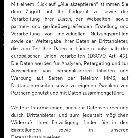
Mit einem Klick auf „Alle akzeptieren“ stimmen Sie
dem Zugriff auf Ihr Endgerät zu sowie der
Verarbeitung Ihrer
Daten
, der Webseiten- sowie
partner- und geräteübergreifenden Erstellung und
Zahlreiche Unternehmen
Verarbeitung von individuellen Nutzungsprofilen
sowie der Weitergabe Ihrer Daten an Drittanbieter,
vertrauen auf unsere
die zum Teil Ihre Daten in Ländern außerhalb der
europäischen Union verarbeiten (DSGVO Art. 49).
Expertise. Hier eine Auswahl:
Die Daten werden für Analysen, Retargeting und zur
Ausspielung von personalisierten Inhalten und
Werbung auf Seiten der Telekom MMS, auf
Drittanbieterseiten sowie zu eigenen Zwecken von
Partnern genutzt und mit Daten zusammengeführt.
Weitere Informationen, auch zur Datenverarbeitung
durch Drittanbieter und zum jederzeit möglichen
Widerrufs Ihrer Einwilligung, finden Sie in den
Einstellungen sowie in unseren
Datenschutzhinweisen.