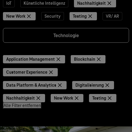
IoT
Künstliche Intelligenz
Nachhaltigkeit
New Work
Security
Testing
VR/ AR
Technologie
Application Management
Blockchain
Customer Experience
Data Platform & Analytics
Digitalisierung
Nachhaltigkeit
New Work
Testing
Alle Filter entfernen