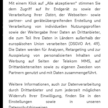
Mit einem Klick auf „Alle akzeptieren“ stimmen Sie
dem Zugriff auf Ihr Endgerät zu sowie der
Verarbeitung Ihrer
Daten
, der Webseiten- sowie
partner- und geräteübergreifenden Erstellung und
Zahlreiche Unternehmen
Verarbeitung von individuellen Nutzungsprofilen
sowie der Weitergabe Ihrer Daten an Drittanbieter,
vertrauen auf unsere
die zum Teil Ihre Daten in Ländern außerhalb der
europäischen Union verarbeiten (DSGVO Art. 49).
Expertise. Hier eine Auswahl:
Die Daten werden für Analysen, Retargeting und zur
Ausspielung von personalisierten Inhalten und
Werbung auf Seiten der Telekom MMS, auf
Drittanbieterseiten sowie zu eigenen Zwecken von
Partnern genutzt und mit Daten zusammengeführt.
Weitere Informationen, auch zur Datenverarbeitung
durch Drittanbieter und zum jederzeit möglichen
Widerrufs Ihrer Einwilligung, finden Sie in den
Einstellungen sowie in unseren
Datenschutzhinweisen.