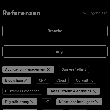
Referenzen
96 Ergebnisse
Branche
Leistung
Application Management
Barrierefreiheit
Blockchain
CRM
Cloud
Consulting
Customer Experience
Data Platform & Analytics
Digitalisierung
IoT
Künstliche Intelligenz