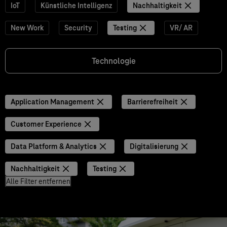
IoT
Künstliche Intelligenz
Nachhaltigkeit
New Work
Security
Testing
VR/ AR
Technologie
Application Management
Barrierefreiheit
Customer Experience
Data Platform & Analytics
Digitalisierung
Nachhaltigkeit
Testing
Alle Filter entfernen