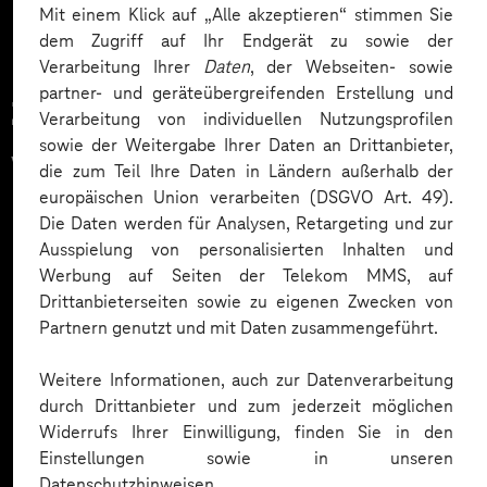
Mit einem Klick auf „Alle akzeptieren“ stimmen Sie
dem Zugriff auf Ihr Endgerät zu sowie der
Verarbeitung Ihrer
Daten
, der Webseiten- sowie
partner- und geräteübergreifenden Erstellung und
Zahlreiche Unternehmen
Verarbeitung von individuellen Nutzungsprofilen
sowie der Weitergabe Ihrer Daten an Drittanbieter,
vertrauen auf unsere
die zum Teil Ihre Daten in Ländern außerhalb der
europäischen Union verarbeiten (DSGVO Art. 49).
Expertise. Hier eine Auswahl:
Die Daten werden für Analysen, Retargeting und zur
Ausspielung von personalisierten Inhalten und
Werbung auf Seiten der Telekom MMS, auf
Drittanbieterseiten sowie zu eigenen Zwecken von
Partnern genutzt und mit Daten zusammengeführt.
Weitere Informationen, auch zur Datenverarbeitung
durch Drittanbieter und zum jederzeit möglichen
Widerrufs Ihrer Einwilligung, finden Sie in den
Einstellungen sowie in unseren
Datenschutzhinweisen.