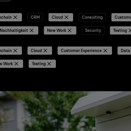
kchain
CRM
Cloud
Consulting
Custome
Nachhaltigkeit
New Work
Security
Testing
kchain
Cloud
Customer Experience
Data 
w Work
Testing