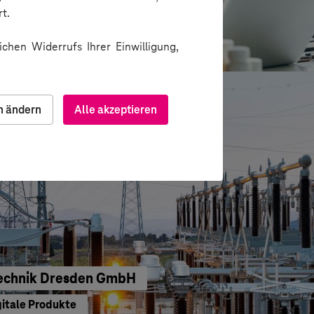
t.
ion über Messenger
chen Widerrufs Ihrer Einwilligung,
n ändern
Alle akzeptieren
echnik Dresden GmbH
gitale Produkte