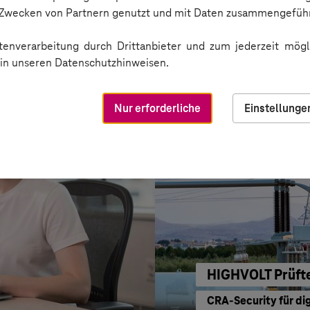
BARMER
n Zwecken von Partnern genutzt und mit Daten zusammengeführ
Sichere Kommunikat
enverarbeitung durch Drittanbieter und zum jederzeit mögli
e in unseren Datenschutzhinweisen.
Nur erforderliche
Einstellunge
HIGHVOLT Prüft
CRA-Security für di