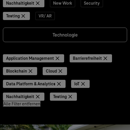
Nachhaltigkeit
New Work
Security
Testing
VR/ AR
Technologie
Application Management
Barrierefreiheit
Blockchain
Cloud
Data Platform & Analytics
IoT
Nachhaltigkeit
Testing
Alle Filter entfernen