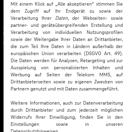
Mit einem Klick auf „Alle akzeptieren“ stimmen Sie
dem Zugriff auf Ihr Endgerät zu sowie der
Verarbeitung Ihrer
Daten
, der Webseiten- sowie
partner- und geräteübergreifenden Erstellung und
Zahlreiche Unternehmen
Verarbeitung von individuellen Nutzungsprofilen
sowie der Weitergabe Ihrer Daten an Drittanbieter,
vertrauen auf unsere
die zum Teil Ihre Daten in Ländern außerhalb der
europäischen Union verarbeiten (DSGVO Art. 49).
Expertise. Hier eine Auswahl:
Die Daten werden für Analysen, Retargeting und zur
Ausspielung von personalisierten Inhalten und
Werbung auf Seiten der Telekom MMS, auf
Drittanbieterseiten sowie zu eigenen Zwecken von
Partnern genutzt und mit Daten zusammengeführt.
Weitere Informationen, auch zur Datenverarbeitung
durch Drittanbieter und zum jederzeit möglichen
Widerrufs Ihrer Einwilligung, finden Sie in den
Einstellungen sowie in unseren
Datenschutzhinweisen.