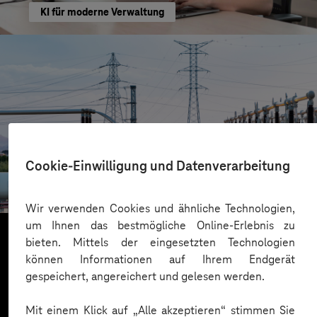
KI für moderne Verwaltung
HIGHVOLT Prüftechnik Dresden GmbH
Cookie-Einwilligung und Datenverarbeitung
CRA-Security für digitale Produkte
Wir verwenden Cookies und ähnliche Technologien,
um Ihnen das bestmögliche Online-Erlebnis zu
bieten. Mittels der eingesetzten Technologien
können Informationen auf Ihrem Endgerät
Mehr laden
gespeichert, angereichert und gelesen werden.
Mit einem Klick auf „Alle akzeptieren“ stimmen Sie