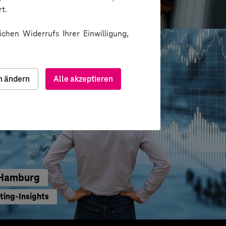
bsplattform mit KI und Low-Code-Power
t.
chen Widerrufs Ihrer Einwilligung,
n ändern
Alle akzeptieren
/Hamburg
ting-Insights