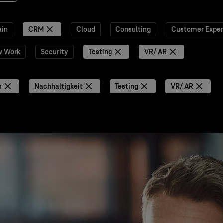
ain
CRM
Cloud
Consulting
Customer Exper
w Work
Security
Testing
VR/ AR
s
Nachhaltigkeit
Testing
VR/ AR