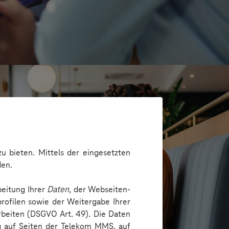
u bieten. Mittels der eingesetzten
den.
beitung Ihrer
Daten
, der Webseiten-
rofilen sowie der Weitergabe Ihrer
arbeiten (DSGVO Art. 49). Die Daten
S GROUP
ng auf Seiten der Telekom MMS, auf