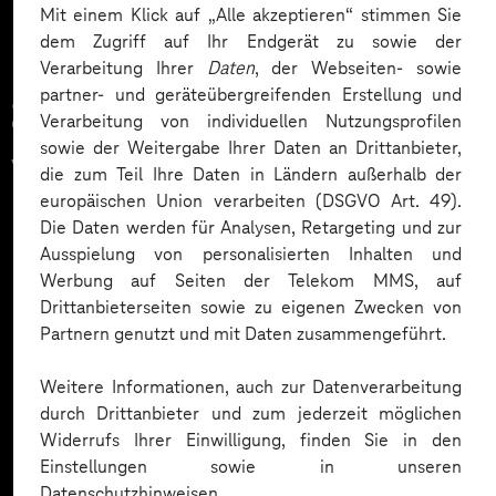
Mit einem Klick auf „Alle akzeptieren“ stimmen Sie
dem Zugriff auf Ihr Endgerät zu sowie der
Verarbeitung Ihrer
Daten
, der Webseiten- sowie
partner- und geräteübergreifenden Erstellung und
Zahlreiche Unternehmen
Verarbeitung von individuellen Nutzungsprofilen
sowie der Weitergabe Ihrer Daten an Drittanbieter,
vertrauen auf unsere
die zum Teil Ihre Daten in Ländern außerhalb der
europäischen Union verarbeiten (DSGVO Art. 49).
Expertise. Hier eine Auswahl:
Die Daten werden für Analysen, Retargeting und zur
Ausspielung von personalisierten Inhalten und
Werbung auf Seiten der Telekom MMS, auf
Drittanbieterseiten sowie zu eigenen Zwecken von
Partnern genutzt und mit Daten zusammengeführt.
Weitere Informationen, auch zur Datenverarbeitung
durch Drittanbieter und zum jederzeit möglichen
Widerrufs Ihrer Einwilligung, finden Sie in den
Einstellungen sowie in unseren
Datenschutzhinweisen.