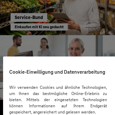
Service-Bund
Einkaufen mit KI neu gedacht
Cookie-Einwilligung und Datenverarbeitung
Kreis Bergstraße
Wir verwenden Cookies und ähnliche Technologien,
KI für moderne Verwaltung
um Ihnen das bestmögliche Online-Erlebnis zu
bieten. Mittels der eingesetzten Technologien
können Informationen auf Ihrem Endgerät
gespeichert, angereichert und gelesen werden.