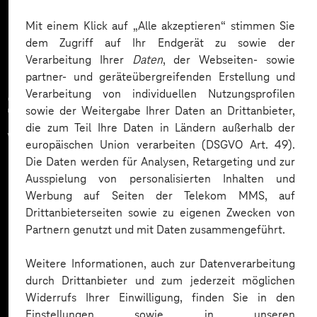
Mehr laden
Mit einem Klick auf „Alle akzeptieren“ stimmen Sie
dem Zugriff auf Ihr Endgerät zu sowie der
Verarbeitung Ihrer
Daten
, der Webseiten- sowie
partner- und geräteübergreifenden Erstellung und
Verarbeitung von individuellen Nutzungsprofilen
Zahlreiche Unternehmen
sowie der Weitergabe Ihrer Daten an Drittanbieter,
die zum Teil Ihre Daten in Ländern außerhalb der
vertrauen auf unsere
europäischen Union verarbeiten (DSGVO Art. 49).
Die Daten werden für Analysen, Retargeting und zur
Expertise. Hier eine Auswahl:
Ausspielung von personalisierten Inhalten und
Werbung auf Seiten der Telekom MMS, auf
Drittanbieterseiten sowie zu eigenen Zwecken von
Partnern genutzt und mit Daten zusammengeführt.
Weitere Informationen, auch zur Datenverarbeitung
durch Drittanbieter und zum jederzeit möglichen
Widerrufs Ihrer Einwilligung, finden Sie in den
Einstellungen sowie in unseren