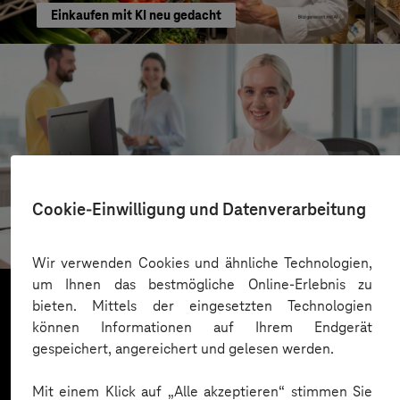
Einkaufen mit KI neu gedacht
Kreis Bergstraße
Cookie-Einwilligung und Datenverarbeitung
KI für moderne Verwaltung
Wir verwenden Cookies und ähnliche Technologien,
um Ihnen das bestmögliche Online-Erlebnis zu
bieten. Mittels der eingesetzten Technologien
können Informationen auf Ihrem Endgerät
Mehr laden
gespeichert, angereichert und gelesen werden.
Mit einem Klick auf „Alle akzeptieren“ stimmen Sie