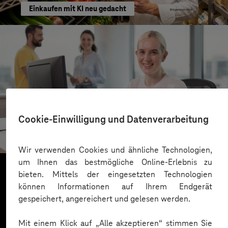
Einkaufen mit KI neu gedacht
Kreis Bergstraße
Cookie-Einwilligung und Datenverarbeitung
KI für moderne Verwaltung
Wir verwenden Cookies und ähnliche Technologien,
um Ihnen das bestmögliche Online-Erlebnis zu
bieten. Mittels der eingesetzten Technologien
können Informationen auf Ihrem Endgerät
Mehr laden
gespeichert, angereichert und gelesen werden.
Mit einem Klick auf „Alle akzeptieren“ stimmen Sie