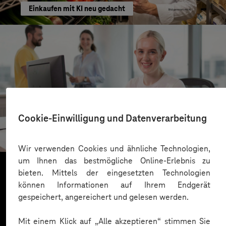
Einkaufen mit KI neu gedacht
Kreis Bergstraße
Cookie-Einwilligung und Datenverarbeitung
KI für moderne Verwaltung
Wir verwenden Cookies und ähnliche Technologien,
um Ihnen das bestmögliche Online-Erlebnis zu
bieten. Mittels der eingesetzten Technologien
können Informationen auf Ihrem Endgerät
Mehr laden
gespeichert, angereichert und gelesen werden.
Mit einem Klick auf „Alle akzeptieren“ stimmen Sie