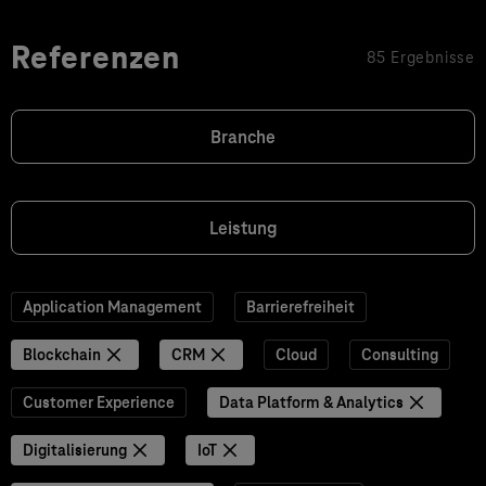
Referenzen
85 Ergebnisse
Branche
Leistung
Application Management
Barrierefreiheit
Blockchain
CRM
Cloud
Consulting
Customer Experience
Data Platform & Analytics
Digitalisierung
IoT