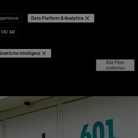
xperience
Data Platform & Analytics
VR/ AR
ünstliche Intelligenz
Alle Filter
entfernen