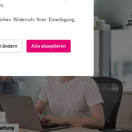
t.
ion über Messenger
chen Widerrufs Ihrer Einwilligung,
n ändern
Alle akzeptieren
e
waltung