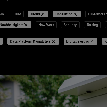
ain
CRM
Cloud
Consulting
Customer E
Nachhaltigkeit
New Work
Security
Testing
Data Platform & Analytics
Digitalisierung
K