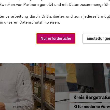
BARMER
n Zwecken von Partnern genutzt und mit Daten zusammengeführ
Sichere Kommunikat
enverarbeitung durch Drittanbieter und zum jederzeit mögli
e in unseren Datenschutzhinweisen.
Nur erforderliche
Einstellunge
Kreis Bergstraß
KI für moderne Ver