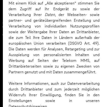
Mit einem Klick auf „Alle akzeptieren“ stimmen Sie
dem Zugriff auf Ihr Endgerät zu sowie der
Verarbeitung Ihrer
Daten
, der Webseiten- sowie
partner- und geräteübergreifenden Erstellung und
Zahlreiche Unternehmen
Verarbeitung von individuellen Nutzungsprofilen
sowie der Weitergabe Ihrer Daten an Drittanbieter,
vertrauen auf unsere
die zum Teil Ihre Daten in Ländern außerhalb der
europäischen Union verarbeiten (DSGVO Art. 49).
Expertise. Hier eine Auswahl:
Die Daten werden für Analysen, Retargeting und zur
Ausspielung von personalisierten Inhalten und
Werbung auf Seiten der Telekom MMS, auf
Drittanbieterseiten sowie zu eigenen Zwecken von
Partnern genutzt und mit Daten zusammengeführt.
Weitere Informationen, auch zur Datenverarbeitung
durch Drittanbieter und zum jederzeit möglichen
Widerrufs Ihrer Einwilligung, finden Sie in den
Einstellungen sowie in unseren
Datenschutzhinweisen.