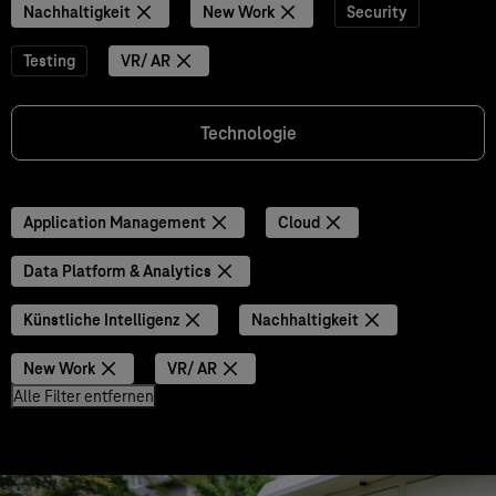
Nachhaltigkeit
New Work
Security
Testing
VR/ AR
Technologie
Application Management
Cloud
Data Platform & Analytics
Künstliche Intelligenz
Nachhaltigkeit
New Work
VR/ AR
Alle Filter entfernen