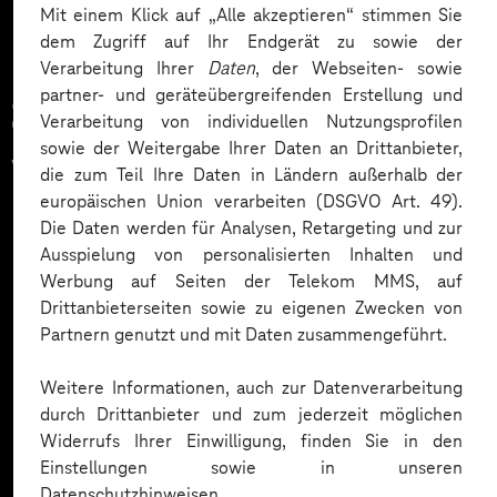
Mit einem Klick auf „Alle akzeptieren“ stimmen Sie
dem Zugriff auf Ihr Endgerät zu sowie der
Verarbeitung Ihrer
Daten
, der Webseiten- sowie
partner- und geräteübergreifenden Erstellung und
Zahlreiche Unternehmen
Verarbeitung von individuellen Nutzungsprofilen
sowie der Weitergabe Ihrer Daten an Drittanbieter,
vertrauen auf unsere
die zum Teil Ihre Daten in Ländern außerhalb der
europäischen Union verarbeiten (DSGVO Art. 49).
Expertise. Hier eine Auswahl:
Die Daten werden für Analysen, Retargeting und zur
Ausspielung von personalisierten Inhalten und
Werbung auf Seiten der Telekom MMS, auf
Drittanbieterseiten sowie zu eigenen Zwecken von
Partnern genutzt und mit Daten zusammengeführt.
Weitere Informationen, auch zur Datenverarbeitung
durch Drittanbieter und zum jederzeit möglichen
Widerrufs Ihrer Einwilligung, finden Sie in den
Einstellungen sowie in unseren
Datenschutzhinweisen.