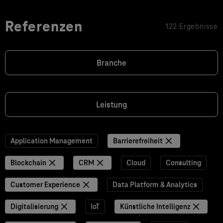
Referenzen
122 Ergebnisse
Branche
Leistung
Application Management
Barrierefreiheit
Blockchain
CRM
Cloud
Consulting
Customer Experience
Data Platform & Analytics
Digitalisierung
IoT
Künstliche Intelligenz