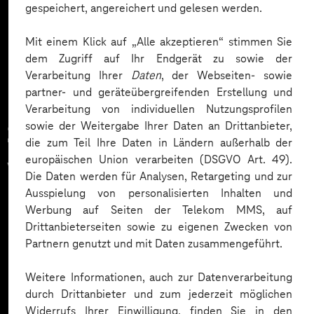
gespeichert, angereichert und gelesen werden.
Mehr laden
Mit einem Klick auf „Alle akzeptieren“ stimmen Sie
dem Zugriff auf Ihr Endgerät zu sowie der
Verarbeitung Ihrer
Daten
, der Webseiten- sowie
partner- und geräteübergreifenden Erstellung und
Verarbeitung von individuellen Nutzungsprofilen
sowie der Weitergabe Ihrer Daten an Drittanbieter,
Zahlreiche Unternehmen
die zum Teil Ihre Daten in Ländern außerhalb der
europäischen Union verarbeiten (DSGVO Art. 49).
vertrauen auf unsere
Die Daten werden für Analysen, Retargeting und zur
Expertise. Hier eine Auswahl:
Ausspielung von personalisierten Inhalten und
Werbung auf Seiten der Telekom MMS, auf
Drittanbieterseiten sowie zu eigenen Zwecken von
Partnern genutzt und mit Daten zusammengeführt.
Weitere Informationen, auch zur Datenverarbeitung
durch Drittanbieter und zum jederzeit möglichen
Widerrufs Ihrer Einwilligung, finden Sie in den