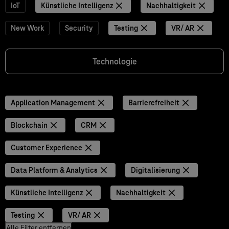
IoT
Künstliche Intelligenz
Nachhaltigkeit
New Work
Security
Testing
VR/ AR
Technologie
Application Management
Barrierefreiheit
Blockchain
CRM
Customer Experience
Data Platform & Analytics
Digitalisierung
Künstliche Intelligenz
Nachhaltigkeit
Testing
VR/ AR
Alle Filter entfernen