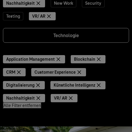
Nachhaltigkeit
New Work
Security
Testing
VR/ AR
Technologie
Application Management
Blockchain
CRM
Customer Experience
Digitalisierung
Künstliche Intelligenz
Nachhaltigkeit
VR/ AR
Alle Filter entfernen