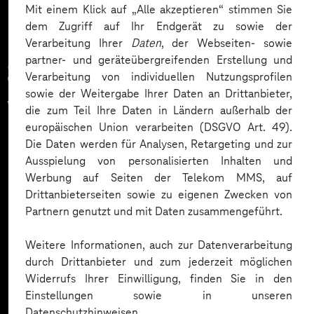
Mit einem Klick auf „Alle akzeptieren“ stimmen Sie
dem Zugriff auf Ihr Endgerät zu sowie der
Verarbeitung Ihrer
Daten
, der Webseiten- sowie
partner- und geräteübergreifenden Erstellung und
Zahlreiche Unternehmen
Verarbeitung von individuellen Nutzungsprofilen
sowie der Weitergabe Ihrer Daten an Drittanbieter,
vertrauen auf unsere
die zum Teil Ihre Daten in Ländern außerhalb der
europäischen Union verarbeiten (DSGVO Art. 49).
Expertise. Hier eine Auswahl:
Die Daten werden für Analysen, Retargeting und zur
Ausspielung von personalisierten Inhalten und
Werbung auf Seiten der Telekom MMS, auf
Drittanbieterseiten sowie zu eigenen Zwecken von
Partnern genutzt und mit Daten zusammengeführt.
Weitere Informationen, auch zur Datenverarbeitung
durch Drittanbieter und zum jederzeit möglichen
Widerrufs Ihrer Einwilligung, finden Sie in den
Einstellungen sowie in unseren
Datenschutzhinweisen.