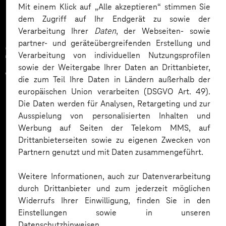
Mit einem Klick auf „Alle akzeptieren“ stimmen Sie
dem Zugriff auf Ihr Endgerät zu sowie der
Verarbeitung Ihrer
Daten
, der Webseiten- sowie
partner- und geräteübergreifenden Erstellung und
Zahlreiche Unternehmen
Verarbeitung von individuellen Nutzungsprofilen
sowie der Weitergabe Ihrer Daten an Drittanbieter,
vertrauen auf unsere
die zum Teil Ihre Daten in Ländern außerhalb der
europäischen Union verarbeiten (DSGVO Art. 49).
Expertise. Hier eine Auswahl:
Die Daten werden für Analysen, Retargeting und zur
Ausspielung von personalisierten Inhalten und
Werbung auf Seiten der Telekom MMS, auf
Drittanbieterseiten sowie zu eigenen Zwecken von
Partnern genutzt und mit Daten zusammengeführt.
Weitere Informationen, auch zur Datenverarbeitung
durch Drittanbieter und zum jederzeit möglichen
Widerrufs Ihrer Einwilligung, finden Sie in den
Einstellungen sowie in unseren
Datenschutzhinweisen.