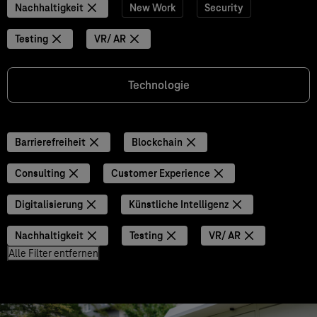
Nachhaltigkeit
New Work
Security
Testing
VR/ AR
Technologie
Barrierefreiheit
Blockchain
Consulting
Customer Experience
Digitalisierung
Künstliche Intelligenz
Nachhaltigkeit
Testing
VR/ AR
Alle Filter entfernen