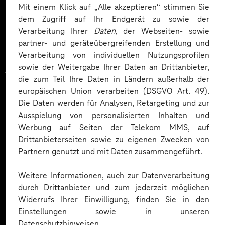
Mit einem Klick auf „Alle akzeptieren“ stimmen Sie
dem Zugriff auf Ihr Endgerät zu sowie der
Verarbeitung Ihrer
Daten
, der Webseiten- sowie
partner- und geräteübergreifenden Erstellung und
Zahlreiche Unternehmen
Verarbeitung von individuellen Nutzungsprofilen
sowie der Weitergabe Ihrer Daten an Drittanbieter,
vertrauen auf unsere
die zum Teil Ihre Daten in Ländern außerhalb der
europäischen Union verarbeiten (DSGVO Art. 49).
Expertise. Hier eine Auswahl:
Die Daten werden für Analysen, Retargeting und zur
Ausspielung von personalisierten Inhalten und
Werbung auf Seiten der Telekom MMS, auf
Drittanbieterseiten sowie zu eigenen Zwecken von
Partnern genutzt und mit Daten zusammengeführt.
Weitere Informationen, auch zur Datenverarbeitung
durch Drittanbieter und zum jederzeit möglichen
Widerrufs Ihrer Einwilligung, finden Sie in den
Einstellungen sowie in unseren
Datenschutzhinweisen.