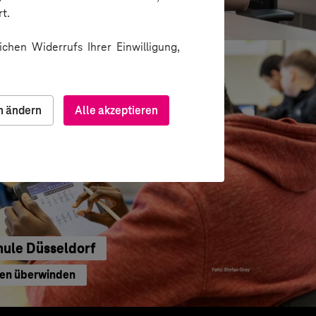
waltung
t.
chen Widerrufs Ihrer Einwilligung,
n ändern
Alle akzeptieren
hule Düsseldorf
ren überwinden