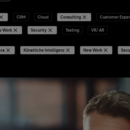
CRM
Cloud
Consulting
Customer Exper
w Work
Security
Testing
VR/ AR
ics
Künstliche Intelligenz
New Work
Secu