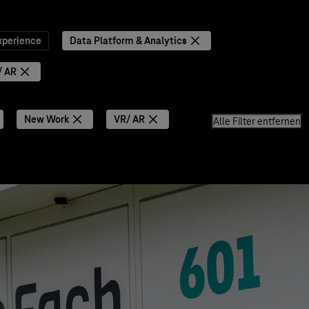
xperience
Data Platform & Analytics
/ AR
New Work
VR/ AR
Alle Filter entfernen