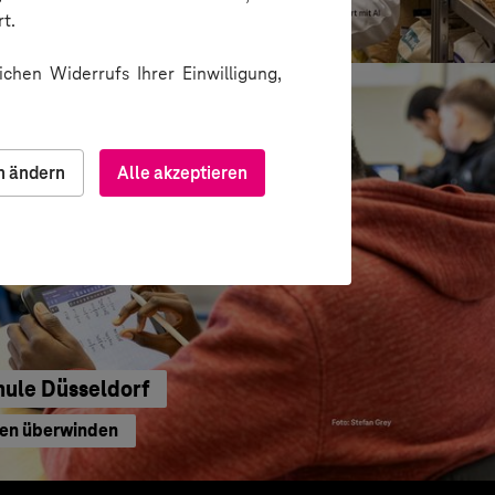
u gedacht
t.
chen Widerrufs Ihrer Einwilligung,
n ändern
Alle akzeptieren
hule Düsseldorf
ren überwinden