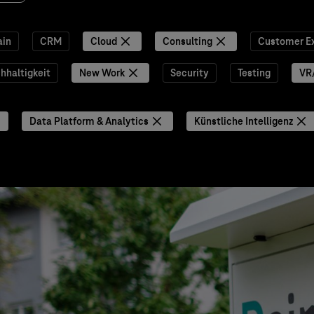
ain
CRM
Cloud
Consulting
Customer E
hhaltigkeit
New Work
Security
Testing
VR
Data Platform & Analytics
Künstliche Intelligenz