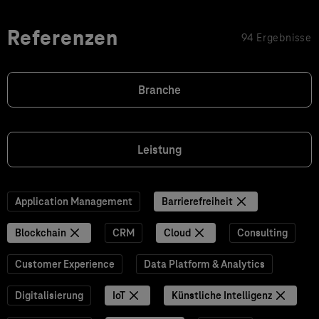
Referenzen
94 Ergebnisse
Branche
Leistung
Application Management
Barrierefreiheit
Blockchain
CRM
Cloud
Consulting
Customer Experience
Data Platform & Analytics
Digitalisierung
IoT
Künstliche Intelligenz