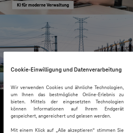
KI für moderne Verwaltung
HIGHVOLT Prüftechnik Dresden GmbH
Cookie-Einwilligung und Datenverarbeitung
CRA-Security für digitale Produkte
Wir verwenden Cookies und ähnliche Technologien,
um Ihnen das bestmögliche Online-Erlebnis zu
bieten. Mittels der eingesetzten Technologien
können Informationen auf Ihrem Endgerät
Mehr laden
gespeichert, angereichert und gelesen werden.
Mit einem Klick auf „Alle akzeptieren“ stimmen Sie