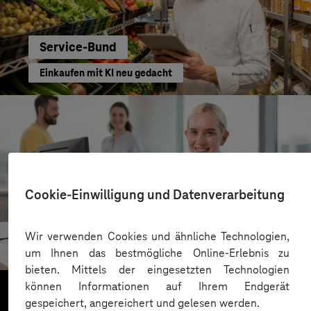
Service-Bund
Einkaufen mit KI neu gedacht
Cookie-Einwilligung und Datenverarbeitung
Kreis Bergstraße
Wir verwenden Cookies und ähnliche Technologien,
KI für moderne Verwaltung
um Ihnen das bestmögliche Online-Erlebnis zu
bieten. Mittels der eingesetzten Technologien
können Informationen auf Ihrem Endgerät
gespeichert, angereichert und gelesen werden.