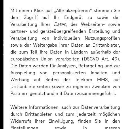
Mehr laden
Mit einem Klick auf „Alle akzeptieren“ stimmen Sie
dem Zugriff auf Ihr Endgerät zu sowie der
Verarbeitung Ihrer
Daten
, der Webseiten- sowie
partner- und geräteübergreifenden Erstellung und
Verarbeitung von individuellen Nutzungsprofilen
Zahlreiche Unternehmen
sowie der Weitergabe Ihrer Daten an Drittanbieter,
die zum Teil Ihre Daten in Ländern außerhalb der
vertrauen auf unsere
europäischen Union verarbeiten (DSGVO Art. 49).
Die Daten werden für Analysen, Retargeting und zur
Expertise. Hier eine Auswahl:
Ausspielung von personalisierten Inhalten und
Werbung auf Seiten der Telekom MMS, auf
Drittanbieterseiten sowie zu eigenen Zwecken von
Partnern genutzt und mit Daten zusammengeführt.
Weitere Informationen, auch zur Datenverarbeitung
durch Drittanbieter und zum jederzeit möglichen
Widerrufs Ihrer Einwilligung, finden Sie in den
Einstellungen sowie in unseren