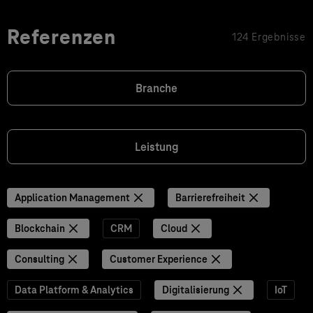
Referenzen
124 Ergebnisse
Branche
Leistung
Application Management
Barrierefreiheit
Blockchain
CRM
Cloud
Consulting
Customer Experience
Data Platform & Analytics
Digitalisierung
IoT