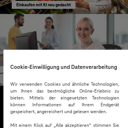
Einkaufen mit KI neu gedacht
Kreis Bergstraße
Cookie-Einwilligung und Datenverarbeitung
KI für moderne Verwaltung
Wir verwenden Cookies und ähnliche Technologien,
um Ihnen das bestmögliche Online-Erlebnis zu
bieten. Mittels der eingesetzten Technologien
können Informationen auf Ihrem Endgerät
Mehr laden
gespeichert, angereichert und gelesen werden.
Mit einem Klick auf „Alle akzeptieren“ stimmen Sie