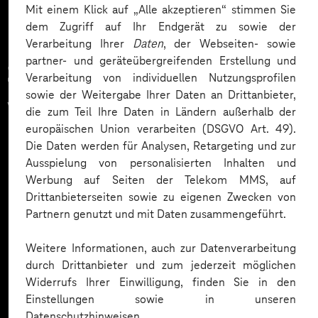
Mit einem Klick auf „Alle akzeptieren“ stimmen Sie
dem Zugriff auf Ihr Endgerät zu sowie der
Verarbeitung Ihrer
Daten
, der Webseiten- sowie
partner- und geräteübergreifenden Erstellung und
Zahlreiche Unternehmen
Verarbeitung von individuellen Nutzungsprofilen
sowie der Weitergabe Ihrer Daten an Drittanbieter,
vertrauen auf unsere
die zum Teil Ihre Daten in Ländern außerhalb der
europäischen Union verarbeiten (DSGVO Art. 49).
Expertise. Hier eine Auswahl:
Die Daten werden für Analysen, Retargeting und zur
Ausspielung von personalisierten Inhalten und
Werbung auf Seiten der Telekom MMS, auf
Drittanbieterseiten sowie zu eigenen Zwecken von
Partnern genutzt und mit Daten zusammengeführt.
Weitere Informationen, auch zur Datenverarbeitung
durch Drittanbieter und zum jederzeit möglichen
Widerrufs Ihrer Einwilligung, finden Sie in den
Einstellungen sowie in unseren
Datenschutzhinweisen.