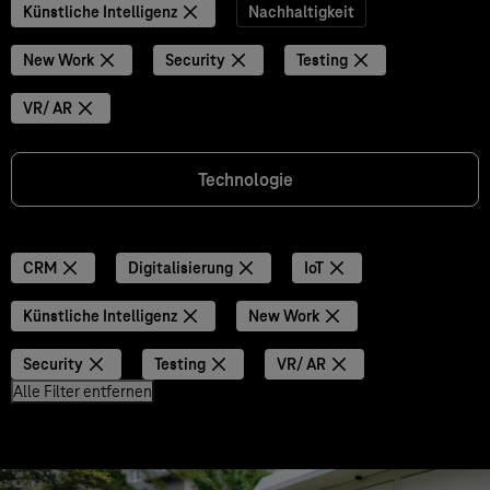
Künstliche Intelligenz
Nachhaltigkeit
New Work
Security
Testing
VR/ AR
Technologie
CRM
Digitalisierung
IoT
Künstliche Intelligenz
New Work
Security
Testing
VR/ AR
Alle Filter entfernen