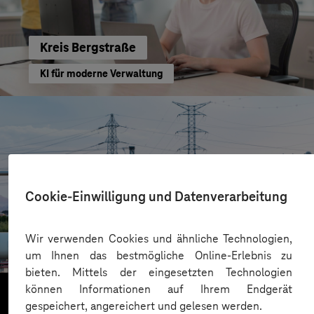
Kreis Bergstraße
KI für moderne Verwaltung
Cookie-Einwilligung und Datenverarbeitung
HIGHVOLT Prüftechnik Dresden GmbH
Wir verwenden Cookies und ähnliche Technologien,
CRA-Security für digitale Produkte
um Ihnen das bestmögliche Online-Erlebnis zu
bieten. Mittels der eingesetzten Technologien
können Informationen auf Ihrem Endgerät
gespeichert, angereichert und gelesen werden.