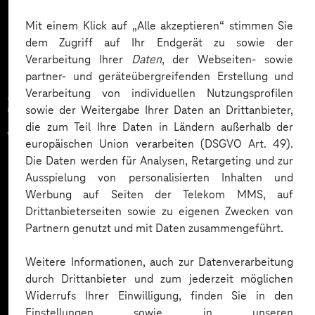
Mehr laden
Mit einem Klick auf „Alle akzeptieren“ stimmen Sie
dem Zugriff auf Ihr Endgerät zu sowie der
Verarbeitung Ihrer
Daten
, der Webseiten- sowie
partner- und geräteübergreifenden Erstellung und
Verarbeitung von individuellen Nutzungsprofilen
Zahlreiche Unternehmen
sowie der Weitergabe Ihrer Daten an Drittanbieter,
die zum Teil Ihre Daten in Ländern außerhalb der
vertrauen auf unsere
europäischen Union verarbeiten (DSGVO Art. 49).
Die Daten werden für Analysen, Retargeting und zur
Expertise. Hier eine Auswahl:
Ausspielung von personalisierten Inhalten und
Werbung auf Seiten der Telekom MMS, auf
Drittanbieterseiten sowie zu eigenen Zwecken von
Partnern genutzt und mit Daten zusammengeführt.
Weitere Informationen, auch zur Datenverarbeitung
durch Drittanbieter und zum jederzeit möglichen
Widerrufs Ihrer Einwilligung, finden Sie in den
Einstellungen sowie in unseren