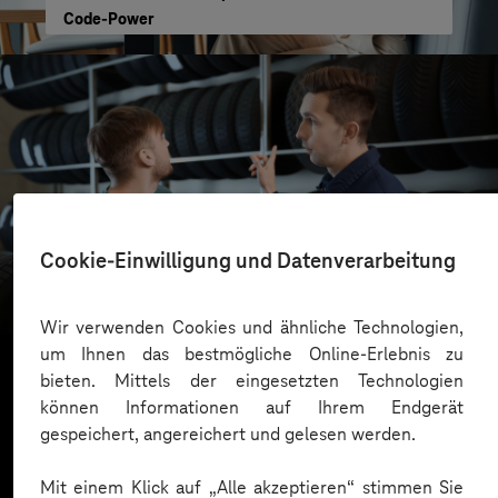
Code-Power
reifencom GmbH
Cookie-Einwilligung und Datenverarbeitung
Business GPT für eine sichere und effiziente KI-
Nutzung
Wir verwenden Cookies und ähnliche Technologien,
um Ihnen das bestmögliche Online-Erlebnis zu
bieten. Mittels der eingesetzten Technologien
können Informationen auf Ihrem Endgerät
Mehr laden
gespeichert, angereichert und gelesen werden.
Mit einem Klick auf „Alle akzeptieren“ stimmen Sie