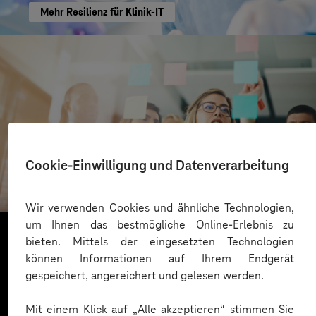
Mehr Resilienz für Klinik-IT
Ensinger
Cookie-Einwilligung und Datenverarbeitung
Inbound Marketing als Lead-Generator
Wir verwenden Cookies und ähnliche Technologien,
um Ihnen das bestmögliche Online-Erlebnis zu
bieten. Mittels der eingesetzten Technologien
können Informationen auf Ihrem Endgerät
Mehr laden
gespeichert, angereichert und gelesen werden.
Mit einem Klick auf „Alle akzeptieren“ stimmen Sie