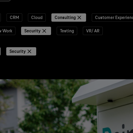
CRM
Cloud
Consulting
Customer Experien
w Work
Security
Testing
VR/ AR
Security