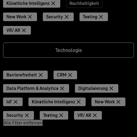
Künstliche Intelligenz
Nachhaltigkeit
New Work
Security
Testing
VR/ AR
Technologie
Barrierefreiheit
CRM
Data Platform & Analytics
Digitalisierung
IoT
Künstliche Intelligenz
New Work
Security
Testing
VR/ AR
Alle Filter entfernen