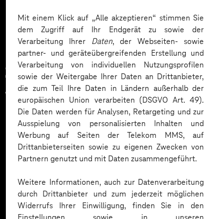
Mehr laden
Mit einem Klick auf „Alle akzeptieren“ stimmen Sie
dem Zugriff auf Ihr Endgerät zu sowie der
Verarbeitung Ihrer
Daten
, der Webseiten- sowie
partner- und geräteübergreifenden Erstellung und
Verarbeitung von individuellen Nutzungsprofilen
Zahlreiche Unternehmen
sowie der Weitergabe Ihrer Daten an Drittanbieter,
die zum Teil Ihre Daten in Ländern außerhalb der
vertrauen auf unsere
europäischen Union verarbeiten (DSGVO Art. 49).
Die Daten werden für Analysen, Retargeting und zur
Expertise. Hier eine Auswahl:
Ausspielung von personalisierten Inhalten und
Werbung auf Seiten der Telekom MMS, auf
Drittanbieterseiten sowie zu eigenen Zwecken von
Partnern genutzt und mit Daten zusammengeführt.
Weitere Informationen, auch zur Datenverarbeitung
durch Drittanbieter und zum jederzeit möglichen
Widerrufs Ihrer Einwilligung, finden Sie in den
Einstellungen sowie in unseren