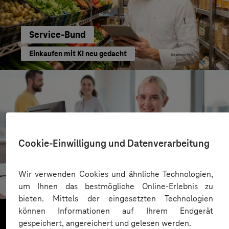
Service-Bund
Einkaufen mit KI neu gedacht
Cookie-Einwilligung und Datenverarbeitung
Kreis Bergstraße
Wir verwenden Cookies und ähnliche Technologien,
KI für moderne Verwaltung
um Ihnen das bestmögliche Online-Erlebnis zu
bieten. Mittels der eingesetzten Technologien
können Informationen auf Ihrem Endgerät
gespeichert, angereichert und gelesen werden.