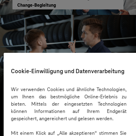
Change-Begleitung
reifencom GmbH
Cookie-Einwilligung und Datenverarbeitung
Business GPT für eine sichere und effiziente KI-
Nutzung
Wir verwenden Cookies und ähnliche Technologien,
um Ihnen das bestmögliche Online-Erlebnis zu
bieten. Mittels der eingesetzten Technologien
können Informationen auf Ihrem Endgerät
Mehr laden
gespeichert, angereichert und gelesen werden.
Mit einem Klick auf „Alle akzeptieren“ stimmen Sie