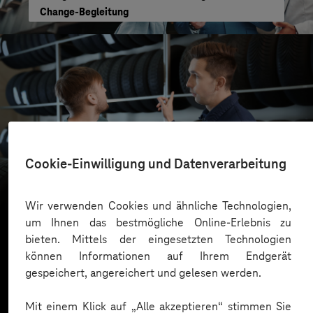
Change-Begleitung
reifencom GmbH
Cookie-Einwilligung und Datenverarbeitung
Business GPT für eine sichere und effiziente KI-
Nutzung
Wir verwenden Cookies und ähnliche Technologien,
um Ihnen das bestmögliche Online-Erlebnis zu
bieten. Mittels der eingesetzten Technologien
können Informationen auf Ihrem Endgerät
Mehr laden
gespeichert, angereichert und gelesen werden.
Mit einem Klick auf „Alle akzeptieren“ stimmen Sie